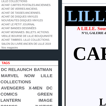
EN SAVOIR PLUS
LILLE COLLECTIONS
ACHAT CARTES POSTALES ANCIENNES.
LIL
ACHAT DE VERRES ANCIENS.
ACHAT DE TASSES ANCIENNES.
ACHAT DE DISQUES VINYLES
NOUVEAUTES DISQUES VINYLES
ACHAT LE PETIT JOURNAL
A LILLE. Sous
ACHAT BANDES DESSINÉES
ACHAT MONNAIES. BILLETS. ACTIONS.
N°11, GALERIE du
VIEILLE BOURSE DE LILLE BOUQUINISTE
ACHAT TIMBRES. LILLE COLLECTIONS.
SALON DU LIVRE ANCIEN DE LILLE 2019
CA
Nos magasins
TAGS
DC RELAUNCH
BATMAN
MARVEL NOW
LILLE
COLLECTIONS
AVENGERS
X-MEN
DC
COMICS
GREEN
L
LANTERN
IMAGE