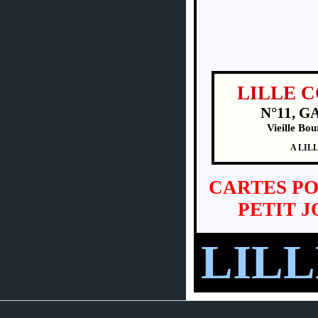
LILLE 
N°11, GA
Vieille Bou
A LILLE
CARTES PO
PETIT J
LIL