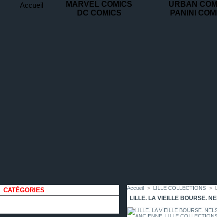
MARVEL COMICS
URBAN COM
Accueil
DC COMICS
PANINI COM
contact
plan
favoris
du
site
Accueil
>
LILLE COLLECTIONS
>
CATÉGORIES
LILLE. LA VIEILLE BOURSE. 