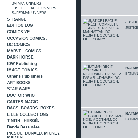
BATMAN UNIVERS
JUSTICE LEAGUE UNIVERS
SUPERMAN UNIVERS
STRANGE
JUSTIC
EDITION LUG
JUSTIC
COMICS VF
OCCASION COMICS.
DC COMICS
MARVEL COMICS
DARK HORSE
IDW Publishing
BATMAN
IMAGE COMICS
BATMAN 
Other's Publishers
ART BOOKS
STAR WARS
DOCTOR WHO
CARTES MAGIC.
BAGS. BOARDS. BOXES.
BATMA
LILLE COLLECTIONS
BATMAN 
TINTIN - HERGÉ.
Bande Dessinées
PICSOU. DONALD. MICKEY.
MARTINE.