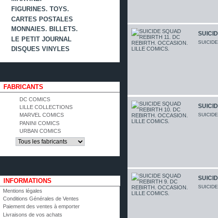
FIGURINES. TOYS.
CARTES POSTALES
MONNAIES. BILLETS.
SUICID
LE PETIT JOURNAL
SUICIDE
DISQUES VINYLES
FABRICANTS
DC COMICS
SUICID
LILLE COLLECTIONS
SUICIDE
MARVEL COMICS
PANINI COMICS
URBAN COMICS
SUICID
INFORMATIONS
SUICIDE
Mentions légales
Conditions Générales de Ventes
Paiement des ventes à emporter
Livraisons de vos achats