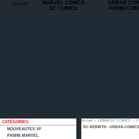
MARVEL COMICS
URBAN COM
Accueil
DC COMICS
PANINI COM
contact
plan
favoris
du
site
Accueil
>
URBAN DC COMICS
>
D
CATÉGORIES
DC REBIRTH - URBAN COMIC
NOUVEAUTES VF
PANINI MARVEL