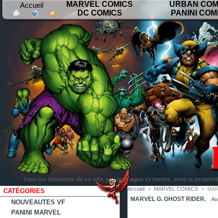
MARVEL COMICS
URBAN COM
Accueil
DC COMICS
PANINI COM
contact
plan
favoris
du
site
Accueil
>
MARVEL COMICS
>
MAR
CATÉGORIES
MARVEL G. GHOST RIDER.
Au
NOUVEAUTES VF
PANINI MARVEL