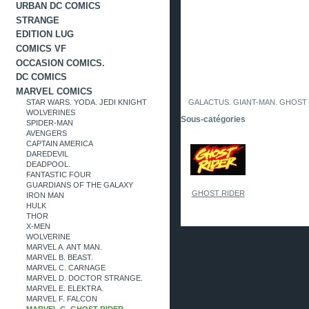
URBAN DC COMICS
STRANGE
EDITION LUG
COMICS VF
OCCASION COMICS.
DC COMICS
MARVEL COMICS
STAR WARS. YODA. JEDI KNIGHT
GALACTUS. GIANT-MAN. GHOST 
WOLVERINES
Sous-catégories
SPIDER-MAN
AVENGERS
CAPTAIN AMERICA
DAREDEVIL
DEADPOOL.
FANTASTIC FOUR
GUARDIANS OF THE GALAXY
GHOST RIDER
IRON MAN
HULK
THOR
X-MEN
WOLVERINE
MARVEL A. ANT MAN.
MARVEL B. BEAST.
MARVEL C. CARNAGE
MARVEL D. DOCTOR STRANGE.
MARVEL E. ELEKTRA.
MARVEL F. FALCON
MARVEL G. GHOST RIDER.