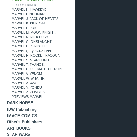
GHOST RIDER
MARVEL H. HAWKEYE
MARVEL I. INHUMANS
MARVEL J. JACK OF HEARTS
MARVEL K. KICK ASS.
MARVEL L. LOKI
MARVEL M. MOON KNIGHT.
MARVEL N. NICK FURY.
MARVEL O. ONSLAUGHT
MARVEL P. PUNISHER.
MARVEL Q. QUICKSILVER
MARVEL R. ROCKET RACOON
MARVEL S. STAR LORD
MARVEL T. THANOS.
MARVEL U. ULTIMATE. ULTRON.
MARVEL V. VENOM.
MARVEL W. WHAT IF.
MARVEL X. X23
MARVEL Y. YONDU
MARVEL Z. ZOMBIES.
PREVIEWS MARVEL
DARK HORSE
IDW Publishing
IMAGE COMICS
Other's Publishers
ART BOOKS
STAR WARS