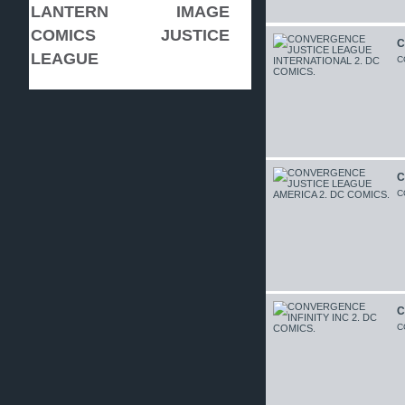
LANTERN
IMAGE
COMICS
JUSTICE
C
LEAGUE
C
C
C
C
C