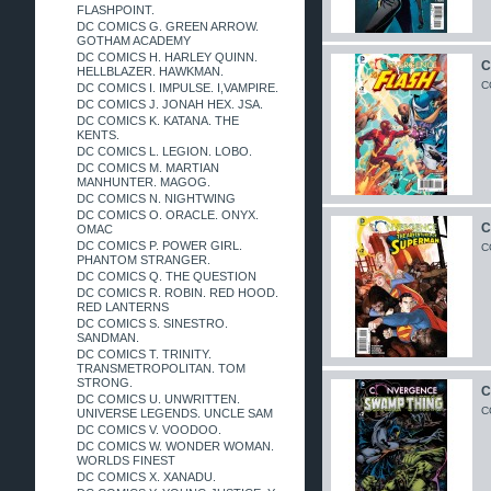
FLASHPOINT.
DC COMICS G. GREEN ARROW.
GOTHAM ACADEMY
DC COMICS H. HARLEY QUINN.
C
HELLBLAZER. HAWKMAN.
C
DC COMICS I. IMPULSE. I,VAMPIRE.
DC COMICS J. JONAH HEX. JSA.
DC COMICS K. KATANA. THE
KENTS.
DC COMICS L. LEGION. LOBO.
DC COMICS M. MARTIAN
MANHUNTER. MAGOG.
DC COMICS N. NIGHTWING
DC COMICS O. ORACLE. ONYX.
C
OMAC
DC COMICS P. POWER GIRL.
C
PHANTOM STRANGER.
DC COMICS Q. THE QUESTION
DC COMICS R. ROBIN. RED HOOD.
RED LANTERNS
DC COMICS S. SINESTRO.
SANDMAN.
DC COMICS T. TRINITY.
TRANSMETROPOLITAN. TOM
STRONG.
C
DC COMICS U. UNWRITTEN.
C
UNIVERSE LEGENDS. UNCLE SAM
DC COMICS V. VOODOO.
DC COMICS W. WONDER WOMAN.
WORLDS FINEST
DC COMICS X. XANADU.