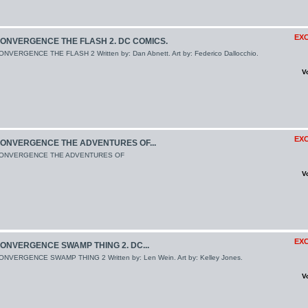
EXC
ONVERGENCE THE FLASH 2. DC COMICS.
ONVERGENCE THE FLASH 2 Written by: Dan Abnett. Art by: Federico Dallocchio.
V
EXC
ONVERGENCE THE ADVENTURES OF...
ONVERGENCE THE ADVENTURES OF
V
EXC
ONVERGENCE SWAMP THING 2. DC...
ONVERGENCE SWAMP THING 2 Written by: Len Wein. Art by: Kelley Jones.
V