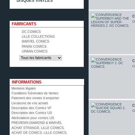
DISQUES VINYLES
C
C
FABRICANTS
DC COMICS
LILLE COLLECTIONS
MARVEL COMICS
PANINI COMICS
URBAN COMICS
C
C
INFORMATIONS
Mentions légales
Conditions Générales de Ventes
Paiement des ventes à emporter
Livraisons de vos achats
C
Description des Comics VF
C
Description des Comics US
Abréviations pour comics US
PREVIEWS DIAMOND & MARVEL
ACHAT STRANGE. LILLE COMICS.
ACHAT DE COMICS. LILLE COMICS.