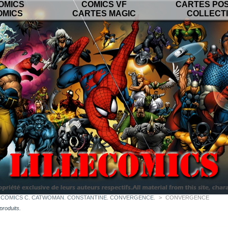
OMICS
COMICS VF
CARTES PO
OMICS
CARTES MAGIC
COLLECT
 COMICS C. CATWOMAN. CONSTANTINE. CONVERGENCE.
>
CONVERGENCE
 produits.