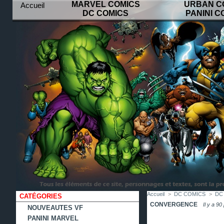
MARVEL COMICS
URBAN C
Accueil
DC COMICS
PANINI C
contact
plan
favoris
du
site
Accueil
>
DC COMICS
>
DC
CATÉGORIES
CONVERGENCE
Il y a 90
NOUVEAUTES VF
PANINI MARVEL