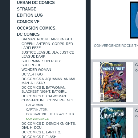
URBAN DC COMICS
STRANGE
EDITION LUG
COMICS VF
OCCASION COMICS.
DC COMICS
BATMAN. ROBIN. DARK KNIGHT.
GREEN LANTERN. CORPS. RED.
CONVERGENCE ROCKS TH
LARFLEEZE
JUSTICE LEAGUE. JLA. JUSTICE
LEAGUE DARK
SUPERMAN. SUPERBOY.
C
SUPERGIRL.
WONDER WOMAN
C
DC VERTIGO
DC COMICS A. AQUAMAN. ANIMAL
MAN. ALLSTAR
DC COMICS B. BATWOMAN.
BLACKEST NIGHT. BATGIRL.
DC COMICS C. CATWOMAN.
CONSTANTINE. CONVERGENCE.
CATWOMAN
CAPTAIN ATOM.
C
CONSTANTINE. HELLBLAZER. JLD.
C
CONVERGENCE
DC COMICS D. DEMON KNIGHTS.
DIAL H. DCU.
DC COMICS E. EARTH 2.
DC COMICS F. FLASH.