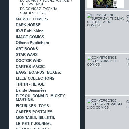
DC COMICS Y. YOUNG JUSTICE. Y
THE LAST MAN
DC COMICS Z. ZATANNA.
STATUES - TOYS.
C
MARVEL COMICS
C
DARK HORSE
IDW Publishing
IMAGE COMICS
Other's Publishers
ART BOOKS
STAR WARS
C
DOCTOR WHO
C
CARTES MAGIC.
BAGS. BOARDS. BOXES.
LILLE COLLECTIONS
TINTIN - HERGÉ.
Bande Dessinées
PICSOU. DONALD. MICKEY.
MARTINE.
C
FIGURINES. TOYS.
C
CARTES POSTALES
MONNAIES. BILLETS.
LE PETIT JOURNAL