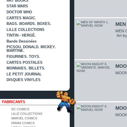
ART BOOKS
STAR WARS
DOCTOR WHO
CARTES MAGIC.
MEN 
BAGS. BOARDS. BOXES.
LILLE COLLECTIONS
MEN O
Art by
TINTIN - HERGÉ.
Bande Dessinées
PICSOU. DONALD. MICKEY.
MARTINE.
FIGURINES. TOYS.
CARTES POSTALES
MOON
MONNAIES. BILLETS.
MOON 
LE PETIT JOURNAL
DISQUES VINYLES
FABRICANTS
MOON
DC COMICS
LILLE COLLECTIONS
MOON 
MARVEL COMICS
PANINI COMICS