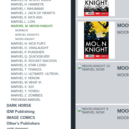
MARVEL H. HAWKEYE
MARVEL I. INHUMANS
MARVEL J. JACK OF HEARTS
MARVEL K. KICK ASS.
MARVEL L. LOKI
MOON
MARVEL M. MOON KNIGHT.
MORBIUS
MOON 
MARVEL KNIGHTS
MOON KNIGHT
MARVEL N. NICK FURY.
MARVEL O. ONSLAUGHT
MARVEL P. PUNISHER.
MARVEL Q. QUICKSILVER
MARVEL R. ROCKET RACOON
MARVEL S. STAR LORD
MOON
MARVEL T. THANOS.
MARVEL U. ULTIMATE. ULTRON.
MOON 
MARVEL V. VENOM.
MARVEL W. WHAT IF.
MARVEL X. X23
MARVEL Y. YONDU
MARVEL Z. ZOMBIES.
PREVIEWS MARVEL
DARK HORSE
MOON
IDW Publishing
IMAGE COMICS
MOON 
Other's Publishers