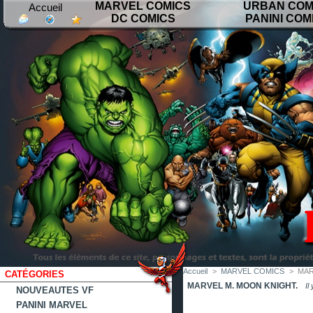
MARVEL COMICS
URBAN COM
Accueil
DC COMICS
PANINI COM
contact
plan
favoris
du
site
Accueil
>
MARVEL COMICS
>
MAR
CATÉGORIES
MARVEL M. MOON KNIGHT.
Il
NOUVEAUTES VF
PANINI MARVEL