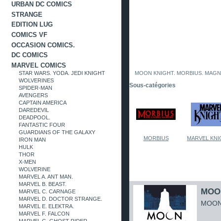
URBAN DC COMICS
STRANGE
EDITION LUG
COMICS VF
OCCASION COMICS.
DC COMICS
MARVEL COMICS
STAR WARS. YODA. JEDI KNIGHT
MOON KNIGHT. MORBIUS. MAGN
WOLVERINES
Sous-catégories
SPIDER-MAN
AVENGERS
CAPTAIN AMERICA
DAREDEVIL
DEADPOOL.
FANTASTIC FOUR
GUARDIANS OF THE GALAXY
MORBIUS
MARVEL KNI
IRON MAN
HULK
THOR
X-MEN
WOLVERINE
MARVEL A. ANT MAN.
MARVEL B. BEAST.
MOON
MARVEL C. CARNAGE
MARVEL D. DOCTOR STRANGE.
MOON 
MARVEL E. ELEKTRA.
MARVEL F. FALCON
MARVEL G. GHOST RIDER.