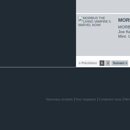
MORB
MORBI
Joe Ke
Mint.
« Précédent
1
2
Suivant »
Nouveaux produits
Nos magasins
Contactez-nous
Men