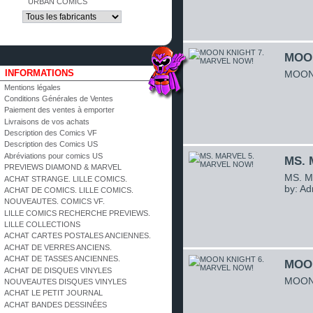
URBAN COMICS
MOON
INFORMATIONS
MOON 
Mentions légales
Conditions Générales de Ventes
Paiement des ventes à emporter
Livraisons de vos achats
Description des Comics VF
Description des Comics US
Abréviations pour comics US
MS. 
PREVIEWS DIAMOND & MARVEL
MS. M
ACHAT STRANGE. LILLE COMICS.
by: Ad
ACHAT DE COMICS. LILLE COMICS.
NOUVEAUTES. COMICS VF.
LILLE COMICS RECHERCHE PREVIEWS.
LILLE COLLECTIONS
ACHAT CARTES POSTALES ANCIENNES.
ACHAT DE VERRES ANCIENS.
ACHAT DE TASSES ANCIENNES.
MOON
ACHAT DE DISQUES VINYLES
MOON 
NOUVEAUTES DISQUES VINYLES
ACHAT LE PETIT JOURNAL
ACHAT BANDES DESSINÉES