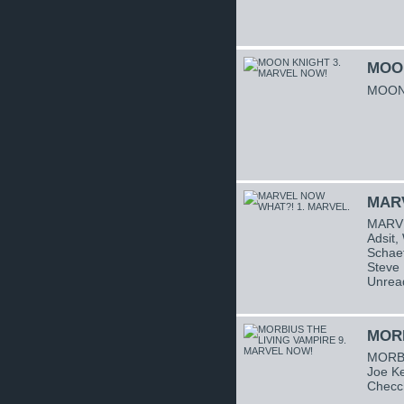
MOON
MOON 
MARV
MARVE
Adsit,
Schaef
Steve 
Unrea
MORB
MORBI
Joe Ke
Checc