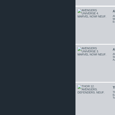
A
A
W
Es
A
A
St
Aa
T
T
Ec
T