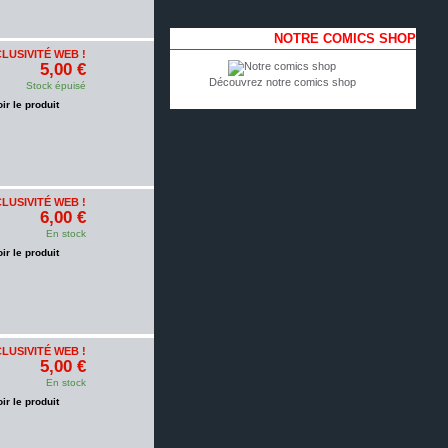
NOTRE COMICS SHOP
LUSIVITÉ WEB !
5,00 €
Découvrez notre comics shop
Stock épuisé
oir le produit
LUSIVITÉ WEB !
6,00 €
En stock
oir le produit
LUSIVITÉ WEB !
5,00 €
En stock
oir le produit