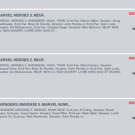
EXC
ARVEL HEROES 3. NEUF.
ARVEL HEROES 3. AVENGERS. HULK. THOR. Ecrit Par: Kieron Gillen. Dessins: Doug
aithwaite. Ecrit Par: Brian M. Bendis. Dessins: John Romita Jr. Ecrit Par: Jeph Loeb.
essins: Ed McGuinness. Ecrit Par: Christos Gage. Dessins: Mike McKone. NEUF. NON
V
U. NON OUVERT. LIVRÉ AVEC BAG ET...
EXC
ARVEL HEROES 2. NEUF.
ARVEL HEROES 2. AVENGERS. HULK. THOR. Ecrit Par: Matt Fraction. Dessins:
squal Ferry. Ecrit Par: Brian M. Bendis. Dessins: John Romita Jr. Ecrit Par: Jeph Loeb.
essins: Ed McGuinness. NEUF. NON LU. NON OUVERT. LIVRÉ AVEC BAG ET BOARD.
V
EXC
VENGERS UNIVERSE 5. MARVEL NOW!...
VENGERS UNVERSE 5. MARVEL NOW! NEUF. Ecrit par: Al Ewing. Dessins: Butch
ice. Ecrit par: Jason Aaron. Dessins: Esad Ribic. Ecrit par: Mark Waid. Dessins: Leinil
ancis Yu. Ecrit par: Rick Remender. Dessins: John Romita Jr....
V