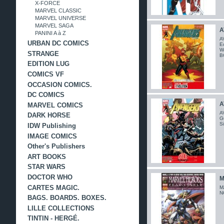
X-FORCE
MARVEL CLASSIC
MARVEL UNIVERSE
MARVEL SAGA
A
PANINI A à Z
A
URBAN DC COMICS
Ec
W
STRANGE
B
EDITION LUG
COMICS VF
OCCASION COMICS.
DC COMICS
A
MARVEL COMICS
A
DARK HORSE
Gu
Si
IDW Publishing
IMAGE COMICS
Other's Publishers
ART BOOKS
STAR WARS
DOCTOR WHO
M
CARTES MAGIC.
M
N
BAGS. BOARDS. BOXES.
LILLE COLLECTIONS
TINTIN - HERGÉ.