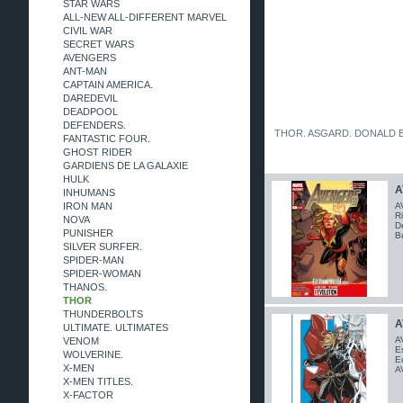
STAR WARS
ALL-NEW ALL-DIFFERENT MARVEL
CIVIL WAR
SECRET WARS
AVENGERS
ANT-MAN
CAPTAIN AMERICA.
DAREDEVIL
DEADPOOL
DEFENDERS.
THOR. ASGARD. DONALD BL
FANTASTIC FOUR.
GHOST RIDER
GARDIENS DE LA GALAXIE
HULK
A
INHUMANS
IRON MAN
A
Ri
NOVA
De
PUNISHER
B
SILVER SURFER.
SPIDER-MAN
SPIDER-WOMAN
THANOS.
THOR
THUNDERBOLTS
A
ULTIMATE. ULTIMATES
A
VENOM
Es
WOLVERINE.
E
X-MEN
A
X-MEN TITLES.
X-FACTOR