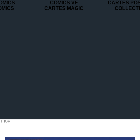
OMICS
COMICS VF
CARTES PO
OMICS
CARTES MAGIC
COLLECT
THOR