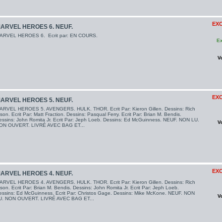
EXC
ARVEL HEROES 6. NEUF.
ARVEL HEROES 6. Ecrit par: EN COURS.
Ex
V
EXC
ARVEL HEROES 5. NEUF.
ARVEL HEROES 5. AVENGERS. HULK. THOR. Ecrit Par: Kieron Gillen. Dessins: Rich
son. Ecrit Par: Matt Fraction. Dessins: Pasqual Ferry. Ecrit Par: Brian M. Bendis.
essins: John Romita Jr. Ecrit Par: Jeph Loeb. Dessins: Ed McGuinness. NEUF. NON LU.
V
ON OUVERT. LIVRÉ AVEC BAG ET...
EXC
ARVEL HEROES 4. NEUF.
ARVEL HEROES 4. AVENGERS. HULK. THOR. Ecrit Par: Kieron Gillen. Dessins: Rich
son. Ecrit Par: Brian M. Bendis. Dessins: John Romita Jr. Ecrit Par: Jeph Loeb.
essins: Ed McGuinness. Ecrit Par: Christos Gage. Dessins: Mike McKone. NEUF. NON
V
U. NON OUVERT. LIVRÉ AVEC BAG ET...