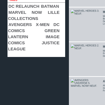
DC RELAUNCH
BATMAN
MARVEL NOW
LILLE
M
M
COLLECTIONS
Br
D
AVENGERS
X-MEN
DC
L
COMICS
GREEN
LANTERN
IMAGE
COMICS
JUSTICE
M
LEAGUE
M
Pa
D
A
A
Gu
Fr