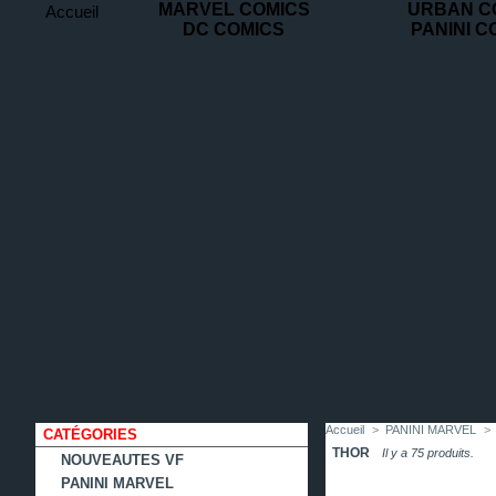
MARVEL COMICS
URBAN C
Accueil
DC COMICS
PANINI C
contact
plan
favoris
du
site
Accueil
>
PANINI MARVEL
>
CATÉGORIES
THOR
Il y a 75 produits.
NOUVEAUTES VF
PANINI MARVEL