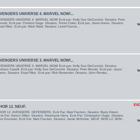
VENGERS UNIVERSE 4. MARVEL NOW!...
VENGERS UNVERSE 4. MARVEL NOW! Ecrit par: Kelly Sue DeConnick. Dessins: Pete
oods. Ecrit par: Christos Gage. Dessins: Tomm Coker. Ecrit par: Jason Aaron. Dessins:
V
ad Ribic. Ecrit par: Mark Waid. Dessins: Leinil Francis...
VENGERS UNIVERSE 3. MARVEL NOW!...
VENGERS UNVERSE 3. MARVEL NOW! Ecrit par: Kelly Sue DeConnick. Dessins:
efano Caselli. Ecrit par: Kelly Sue DeConnick. Dessins: Pete Woods. Ecrit par: Jason
V
ron. Dessins: Esad Ribic. Ecrit par: Rick Remender. Dessins: John Romita...
EXC
HOR 12. NEUF.
HOR 12. AVENGERS. DEFENDERS. Ecrit Par: Matt Fraction. Dessins: Barry Kitson.
rit Par: Kieron Gillen. Dessins: Stephanie Hans. Ecrit Par: Christopher Gage. Dessins:
om Grummet. Ecrit Par: Matt Fraction. Dessins: Jamie McKelvie. NEUF. NON LU. NON...
V