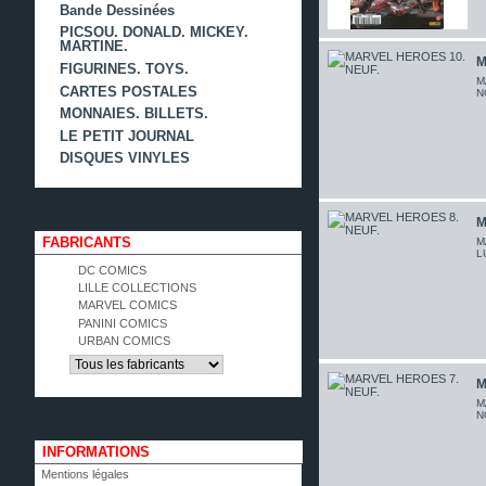
Bande Dessinées
PICSOU. DONALD. MICKEY.
MARTINE.
M
FIGURINES. TOYS.
M
CARTES POSTALES
N
MONNAIES. BILLETS.
LE PETIT JOURNAL
DISQUES VINYLES
M
FABRICANTS
M
L
DC COMICS
LILLE COLLECTIONS
MARVEL COMICS
PANINI COMICS
URBAN COMICS
M
M
N
INFORMATIONS
Mentions légales