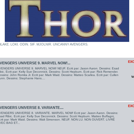
AKE. LOKI. ODIN. SIF. MJOLNIR. UNCANNY AVENGERS.
EXC
VENGERS UNIVERSE 9. MARVEL NOW!...
VENGERS UNIVERSE 9. MARVEL NOW! NEUF. Ecrit par: Jason Aaron. Dessins: Esad
bic. Ecrit par: Kelly Sue Deconnick. Dessins: Scott Hepburn. Ecrit par: Rick Remender.
ssins: John Romita Jr. Ecrit par: Mark Waid. Dessins: Matteo Scarlea. Ecrit par: Cullen
V
unn. Dessins: Stephanie Hans....
EXC
VENGERS UNIVERSE 8. VARIANTE....
VENGERS UNIVERSE 8. VARIANTE. MARVEL NOW! Ecrit par: Jason Aaron. Dessins:
ad Ribic. Ecrit par: Kelly Sue Deconnick. Dessins: Scott Hepburn. Matteo Buffagni.
crit par: Mark Waid. Dessins: Walt Simonson. NEUF. NON LU. NON OUVERT. LIVRÉ
V
VEC BAG ET...