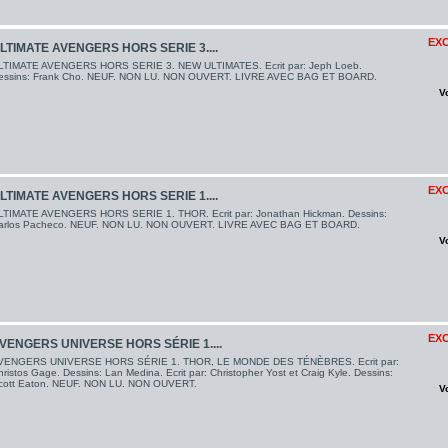
EXC
LTIMATE AVENGERS HORS SERIE 3....
LTIMATE AVENGERS HORS SERIE 3. NEW ULTIMATES. Ecrit par: Jeph Loeb.
essins: Frank Cho. NEUF. NON LU. NON OUVERT. LIVRE AVEC BAG ET BOARD.
V
EXC
LTIMATE AVENGERS HORS SERIE 1....
LTIMATE AVENGERS HORS SERIE 1. THOR. Ecrit par: Jonathan Hickman. Dessins:
arlos Pacheco. NEUF. NON LU. NON OUVERT. LIVRE AVEC BAG ET BOARD.
V
EXC
VENGERS UNIVERSE HORS SÉRIE 1....
VENGERS UNIVERSE HORS SÉRIE 1. THOR, LE MONDE DES TÉNÈBRES. Ecrit par:
ristos Gage. Dessins: Lan Medina. Ecrit par: Christopher Yost et Craig Kyle. Dessins:
cott Eaton. NEUF. NON LU. NON OUVERT.
V