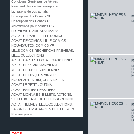
Conditions Générales de Ventes
Paiement des ventes à emporter
Livraisons de vos achats
M
Description des Comics VF
Description des Comics US
M
Abréviations pour comics US
PREVIEWS DIAMOND & MARVEL
ACHAT STRANGE. LILLE COMICS.
ACHAT DE COMICS. LILLE COMICS.
NOUVEAUTES. COMICS VF.
LILLE COMICS RECHERCHE PREVIEWS.
LILLE COLLECTIONS
M
ACHAT CARTES POSTALES ANCIENNES.
ACHAT DE VERRES ANCIENS.
M
El
ACHAT DE TASSES ANCIENNES.
D
ACHAT DE DISQUES VINYLES
N
NOUVEAUTES DISQUES VINYLES
ACHAT LE PETIT JOURNAL
ACHAT BANDES DESSINÉES
ACHAT MONNAIES. BILLETS. ACTIONS.
VIEILLE BOURSE DE LILLE BOUQUINISTE
ACHAT TIMBRES. LILLE COLLECTIONS.
M
SALON DU LIVRE ANCIEN DE LILLE 2019
M
El
Nos magasins
D
L
TAGS