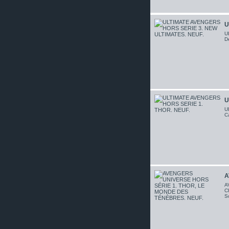
U
U
D
U
U
C
A
A
Ch
S