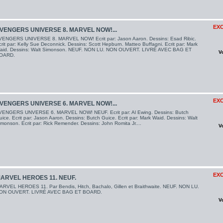
EXC
VENGERS UNIVERSE 8. MARVEL NOW!...
VENGERS UNIVERSE 8. MARVEL NOW! Ecrit par: Jason Aaron. Dessins: Esad Ribic.
rit par: Kelly Sue Deconnick. Dessins: Scott Hepburn. Matteo Buffagni. Ecrit par: Mark
aid. Dessins: Walt Simonson. NEUF. NON LU. NON OUVERT. LIVRÉ AVEC BAG ET
V
OARD.
EXC
VENGERS UNIVERSE 6. MARVEL NOW!...
VENGERS UNVERSE 6. MARVEL NOW! NEUF. Ecrit par: Al Ewing. Dessins: Butch
ice. Ecrit par: Jason Aaron. Dessins: Butch Guice. Ecrit par: Mark Waid. Dessins: Walt
monson. Ecrit par: Rick Remender. Dessins: John Romita Jr....
V
EXC
ARVEL HEROES 11. NEUF.
ARVEL HEROES 11. Par Bendis, Hitch, Bachalo, Gillen et Braithwaite. NEUF. NON LU.
ON OUVERT. LIVRÉ AVEC BAG ET BOARD.
V