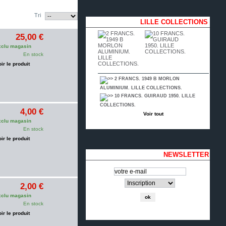
Tri
LILLE COLLECTIONS
25,00 €
clu magasin
En stock
oir le produit
2 FRANCS. 1949 B MORLON
ALUMINIUM. LILLE COLLECTIONS.
10 FRANCS. GUIRAUD 1950. LILLE
COLLECTIONS.
4,00 €
Voir tout
clu magasin
En stock
oir le produit
NEWSLETTER
2,00 €
clu magasin
En stock
oir le produit