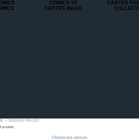
OMICS
COMICS VF
CARTES PO
OMICS
CARTES MAGIC
COLLECT
NS
>
DISQUES VINYLES
 4 produits.