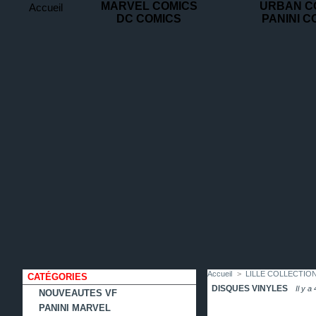
MARVEL COMICS
URBAN C
Accueil
DC COMICS
PANINI C
contact
plan
favoris
du
site
Accueil
>
LILLE COLLECTIO
CATÉGORIES
DISQUES VINYLES
Il y a
NOUVEAUTES VF
PANINI MARVEL