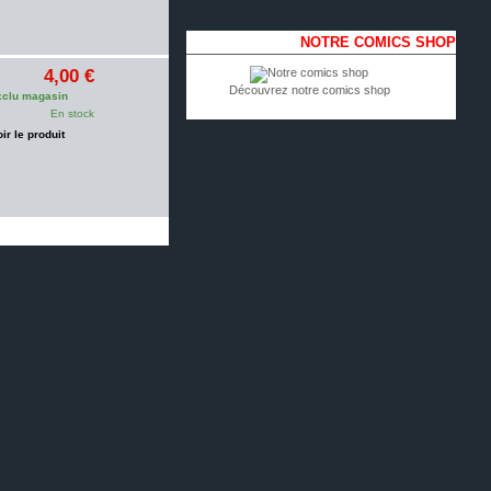
NOTRE COMICS SHOP
4,00 €
Découvrez notre comics shop
clu magasin
En stock
oir le produit