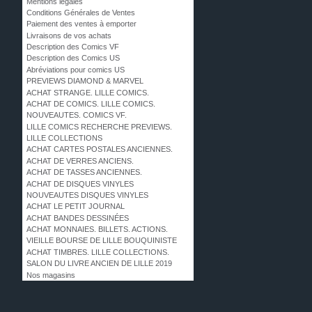
Mentions légales
Conditions Générales de Ventes
Paiement des ventes à emporter
Livraisons de vos achats
Description des Comics VF
Description des Comics US
Abréviations pour comics US
PREVIEWS DIAMOND & MARVEL
ACHAT STRANGE. LILLE COMICS.
ACHAT DE COMICS. LILLE COMICS.
NOUVEAUTES. COMICS VF.
LILLE COMICS RECHERCHE PREVIEWS.
LILLE COLLECTIONS
ACHAT CARTES POSTALES ANCIENNES.
ACHAT DE VERRES ANCIENS.
ACHAT DE TASSES ANCIENNES.
ACHAT DE DISQUES VINYLES
NOUVEAUTES DISQUES VINYLES
ACHAT LE PETIT JOURNAL
ACHAT BANDES DESSINÉES
ACHAT MONNAIES. BILLETS. ACTIONS.
VIEILLE BOURSE DE LILLE BOUQUINISTE
ACHAT TIMBRES. LILLE COLLECTIONS.
SALON DU LIVRE ANCIEN DE LILLE 2019
Nos magasins