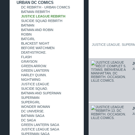
URBAN DC COMICS
DC REBIRTH - URBAN COMICS
BATMAN REBIRTH
JUSTICE LEAGUE REBIRTH
SUICIDE SQUAD REBIRTH
BATMAN
BATMAN AND ROBIN
ROBIN
BATGIRL
BLACKEST NIGHT
JUSTICE LEAGUE. SUPERM
BEFORE WATCHMEN
DEATHSTROKE.
FLASH
GRAYSON
J
GREEN ARROW.
J
GREEN LANTERN
HARLEY QUINN.
NIGHTWING
JUSTICE LEAGUE
SUICIDE SQUAD.
BATMAN AND SUPERMAN
SUPERMAN
SUPERGIRL
WONDER WOMAN
J
DC UNIVERSE.
J
BATMAN SAGA
DC SAGA
GREEN LANTERN SAGA
JUSTICE LEAGUE SAGA
SUPERMAN SAGA