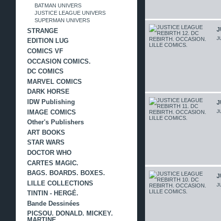
BATMAN UNIVERS
JUSTICE LEAGUE UNIVERS
SUPERMAN UNIVERS
J
STRANGE
J
EDITION LUG
COMICS VF
OCCASION COMICS.
DC COMICS
MARVEL COMICS
DARK HORSE
IDW Publishing
J
IMAGE COMICS
J
Other's Publishers
ART BOOKS
STAR WARS
DOCTOR WHO
CARTES MAGIC.
BAGS. BOARDS. BOXES.
J
LILLE COLLECTIONS
J
TINTIN - HERGÉ.
Bande Dessinées
PICSOU. DONALD. MICKEY.
MARTINE.