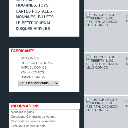
FIGURINES. TOYS.
CARTES POSTALES
J
MONNAIES. BILLETS.
J
LE PETIT JOURNAL
DISQUES VINYLES
FABRICANTS
DC COMICS
J
LILLE COLLECTIONS
J
MARVEL COMICS
PANINI COMICS
URBAN COMICS
J
INFORMATIONS
J
Mentions légales
Conditions Générales de Ventes
Paiement des ventes à emporter
Livraisons de vos achats