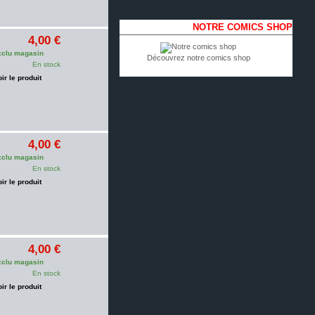
NOTRE COMICS SHOP
4,00 €
clu magasin
Découvrez notre comics shop
En stock
oir le produit
4,00 €
clu magasin
En stock
oir le produit
4,00 €
clu magasin
En stock
oir le produit