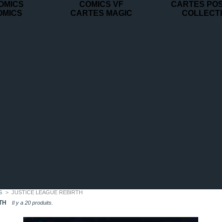
OMICS
COMICS VF
CARTES PO
OMICS
CARTES MAGIC
COLLECT
S
>
JUSTICE LEAGUE REBIRTH
TH
Il y a 20 produits.