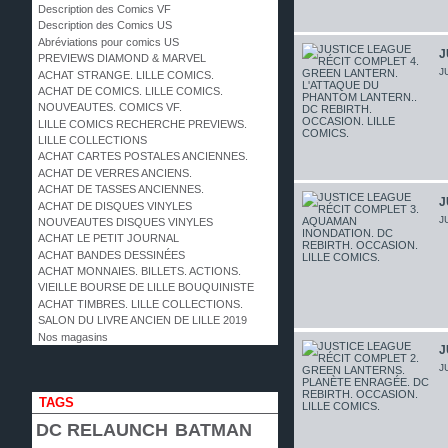
Description des Comics VF
Description des Comics US
Abréviations pour comics US
J
PREVIEWS DIAMOND & MARVEL
J
ACHAT STRANGE. LILLE COMICS.
ACHAT DE COMICS. LILLE COMICS.
NOUVEAUTES. COMICS VF.
LILLE COMICS RECHERCHE PREVIEWS.
LILLE COLLECTIONS
ACHAT CARTES POSTALES ANCIENNES.
ACHAT DE VERRES ANCIENS.
ACHAT DE TASSES ANCIENNES.
J
ACHAT DE DISQUES VINYLES
J
NOUVEAUTES DISQUES VINYLES
ACHAT LE PETIT JOURNAL
ACHAT BANDES DESSINÉES
ACHAT MONNAIES. BILLETS. ACTIONS.
VIEILLE BOURSE DE LILLE BOUQUINISTE
ACHAT TIMBRES. LILLE COLLECTIONS.
SALON DU LIVRE ANCIEN DE LILLE 2019
Nos magasins
J
J
TAGS
DC RELAUNCH
BATMAN