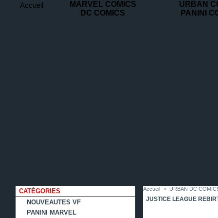
MARVEL COMICS
URBAN C
Accueil
DC COMICS
PANINI C
contact
plan
favoris
du
site
Accueil
>
URBAN DC COMIC
CATÉGORIES
JUSTICE LEAGUE REBIR
NOUVEAUTES VF
PANINI MARVEL