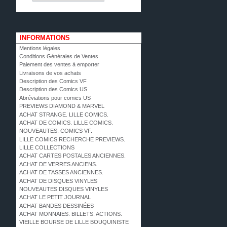
INFORMATIONS
Mentions légales
Conditions Générales de Ventes
Paiement des ventes à emporter
Livraisons de vos achats
Description des Comics VF
Description des Comics US
Abréviations pour comics US
PREVIEWS DIAMOND & MARVEL
ACHAT STRANGE. LILLE COMICS.
ACHAT DE COMICS. LILLE COMICS.
NOUVEAUTES. COMICS VF.
LILLE COMICS RECHERCHE PREVIEWS.
LILLE COLLECTIONS
ACHAT CARTES POSTALES ANCIENNES.
ACHAT DE VERRES ANCIENS.
ACHAT DE TASSES ANCIENNES.
ACHAT DE DISQUES VINYLES
NOUVEAUTES DISQUES VINYLES
ACHAT LE PETIT JOURNAL
ACHAT BANDES DESSINÉES
ACHAT MONNAIES. BILLETS. ACTIONS.
VIEILLE BOURSE DE LILLE BOUQUINISTE