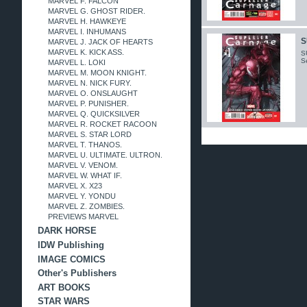
MARVEL F. FALCON
MARVEL G. GHOST RIDER.
MARVEL H. HAWKEYE
MARVEL I. INHUMANS
S
MARVEL J. JACK OF HEARTS
MARVEL K. KICK ASS.
S
S
MARVEL L. LOKI
MARVEL M. MOON KNIGHT.
MARVEL N. NICK FURY.
MARVEL O. ONSLAUGHT
MARVEL P. PUNISHER.
MARVEL Q. QUICKSILVER
MARVEL R. ROCKET RACOON
MARVEL S. STAR LORD
MARVEL T. THANOS.
MARVEL U. ULTIMATE. ULTRON.
MARVEL V. VENOM.
MARVEL W. WHAT IF.
MARVEL X. X23
MARVEL Y. YONDU
MARVEL Z. ZOMBIES.
PREVIEWS MARVEL
DARK HORSE
IDW Publishing
IMAGE COMICS
Other's Publishers
ART BOOKS
STAR WARS