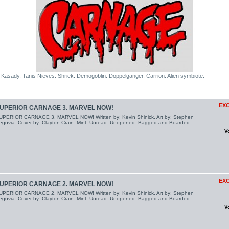
asady. Tanis Nieves. Shriek. Demogoblin. Doppelganger. Carrion. Alien symbiote.
EXC
UPERIOR CARNAGE 3. MARVEL NOW!
UPERIOR CARNAGE 3. MARVEL NOW! Written by: Kevin Shinick. Art by: Stephen
egovia. Cover by: Clayton Crain. Mint. Unread. Unopened. Bagged and Boarded.
V
EXC
UPERIOR CARNAGE 2. MARVEL NOW!
UPERIOR CARNAGE 2. MARVEL NOW! Written by: Kevin Shinick. Art by: Stephen
egovia. Cover by: Clayton Crain. Mint. Unread. Unopened. Bagged and Boarded.
V