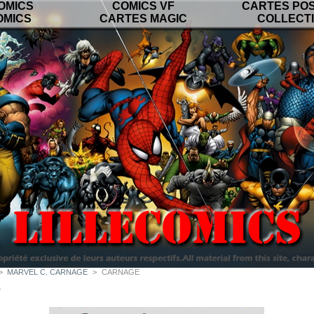
OMICS
COMICS VF
CARTES PO
OMICS
CARTES MAGIC
COLLECT
>
MARVEL C. CARNAGE
>
CARNAGE
.