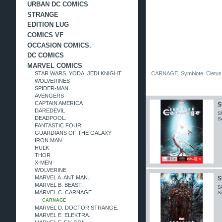
URBAN DC COMICS
STRANGE
EDITION LUG
COMICS VF
OCCASION COMICS.
DC COMICS
MARVEL COMICS
STAR WARS. YODA. JEDI KNIGHT
CARNAGE. Symbiote. Cletus K
WOLVERINES
SPIDER-MAN
AVENGERS
CAPTAIN AMERICA
S
DAREDEVIL
S
DEADPOOL.
S
FANTASTIC FOUR
GUARDIANS OF THE GALAXY
IRON MAN
HULK
THOR
X-MEN
WOLVERINE
MARVEL A. ANT MAN.
S
MARVEL B. BEAST.
S
MARVEL C. CARNAGE
S
CARNAGE
MARVEL D. DOCTOR STRANGE.
MARVEL E. ELEKTRA.