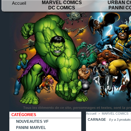
MARVEL COMICS
URBAN C
Accueil
DC COMICS
PANINI C
contact
plan
favoris
du
site
Accueil
>
MARVEL COMICS
CATÉGORIES
CARNAGE
Il y a 3 produits
NOUVEAUTES VF
PANINI MARVEL