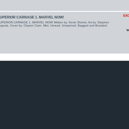
EXC
UPERIOR CARNAGE 1. MARVEL NOW!
UPERIOR CARNAGE 1. MARVEL NOW! Written by: Kevin Shinick. Art by: Stephen
egovia. Cover by: Clayton Crain. Mint. Unread. Unopened. Bagged and Boarded.
V