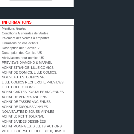
INFORMATIONS
Mentions légales
Conditions Générales de Ventes
Paiement des ventes à emporter
Livraisons de vos achats
Description des Comics VF
Description des Comics US
Abréviations pour comics US
PREVIEWS DIAMOND & MARVEL
ACHAT STRANGE. LILLE COMICS.
ACHAT DE COMICS. LILLE COMICS.
NOUVEAUTES. COMICS VF.
LILLE COMICS RECHERCHE PREVIEWS.
LILLE COLLECTIONS
ACHAT CARTES POSTALES ANCIENNES.
ACHAT DE VERRES ANCIENS.
ACHAT DE TASSES ANCIENNES.
ACHAT DE DISQUES VINYLES
NOUVEAUTES DISQUES VINYLES
ACHAT LE PETIT JOURNAL
ACHAT BANDES DESSINÉES
ACHAT MONNAIES. BILLETS. ACTIONS.
VIEILLE BOURSE DE LILLE BOUQUINISTE