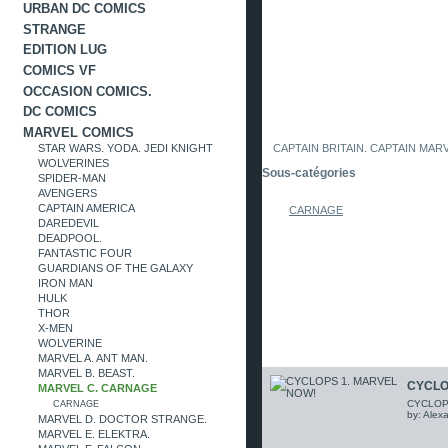
URBAN DC COMICS
STRANGE
EDITION LUG
COMICS VF
OCCASION COMICS.
DC COMICS
MARVEL COMICS
STAR WARS. YODA. JEDI KNIGHT
CAPTAIN BRITAIN. CAPTAIN MAR
WOLVERINES
Sous-catégories
SPIDER-MAN
AVENGERS
CAPTAIN AMERICA
CARNAGE
DAREDEVIL
DEADPOOL.
FANTASTIC FOUR
GUARDIANS OF THE GALAXY
IRON MAN
HULK
THOR
X-MEN
WOLVERINE
MARVEL A. ANT MAN.
MARVEL B. BEAST.
CYCLO
MARVEL C. CARNAGE
CYCLOPS 
CARNAGE
by: Alex
MARVEL D. DOCTOR STRANGE.
MARVEL E. ELEKTRA.