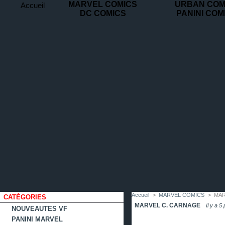
MARVEL COMICS
URBAN COM
Accueil
DC COMICS
PANINI COM
contact
plan
favoris
du
site
Accueil
>
MARVEL COMICS
>
MAR
CATÉGORIES
MARVEL C. CARNAGE
Il y a 5
NOUVEAUTES VF
PANINI MARVEL