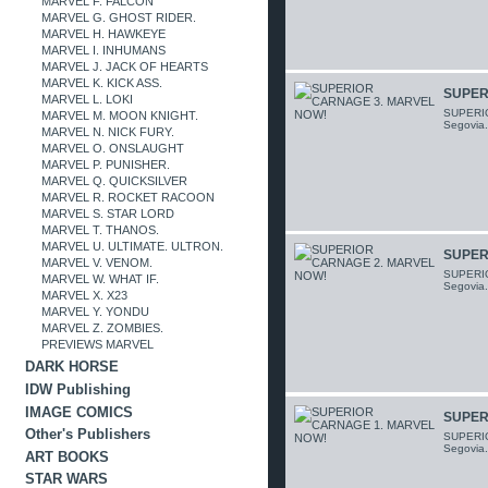
MARVEL F. FALCON
MARVEL G. GHOST RIDER.
MARVEL H. HAWKEYE
MARVEL I. INHUMANS
MARVEL J. JACK OF HEARTS
MARVEL K. KICK ASS.
SUPER
MARVEL L. LOKI
SUPERIO
MARVEL M. MOON KNIGHT.
Segovia.
MARVEL N. NICK FURY.
MARVEL O. ONSLAUGHT
MARVEL P. PUNISHER.
MARVEL Q. QUICKSILVER
MARVEL R. ROCKET RACOON
MARVEL S. STAR LORD
MARVEL T. THANOS.
MARVEL U. ULTIMATE. ULTRON.
SUPER
MARVEL V. VENOM.
SUPERIO
MARVEL W. WHAT IF.
Segovia.
MARVEL X. X23
MARVEL Y. YONDU
MARVEL Z. ZOMBIES.
PREVIEWS MARVEL
DARK HORSE
IDW Publishing
IMAGE COMICS
SUPER
Other's Publishers
SUPERIO
Segovia.
ART BOOKS
STAR WARS