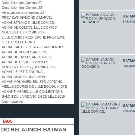
Description des Comics VF
Description des Comics US
Abréviations pour comics US
BATMAN
PREVIEWS DIAMOND & MARVEL
BATMAN 
ACHAT STRANGE. LILLE COMICS.
ACHAT DE COMICS. LILLE COMICS.
NOUVEAUTES. COMICS VF.
LILLE COMICS RECHERCHE PREVIEWS.
LILLE COLLECTIONS
ACHAT CARTES POSTALES ANCIENNES.
ACHAT DE VERRES ANCIENS.
ACHAT DE TASSES ANCIENNES.
BATMAN
ACHAT DE DISQUES VINYLES
BATMAN 
NOUVEAUTES DISQUES VINYLES
ACHAT LE PETIT JOURNAL
ACHAT BANDES DESSINÉES
ACHAT MONNAIES. BILLETS. ACTIONS.
VIEILLE BOURSE DE LILLE BOUQUINISTE
ACHAT TIMBRES. LILLE COLLECTIONS.
SALON DU LIVRE ANCIEN DE LILLE 2019
Nos magasins
BATMAN
BATMAN 
TAGS
DC RELAUNCH
BATMAN