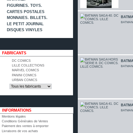
FIGURINES. TOYS.
CARTES POSTALES
BATMAN
MONNAIES. BILLETS.
BATMAN 
LE PETIT JOURNAL
DISQUES VINYLES
FABRICANTS
DC COMICS
BATMA
LILLE COLLECTIONS
BATMAN 
MARVEL COMICS
PANINI COMICS
URBAN COMICS
BATMAN
INFORMATIONS
BATMAN 
Mentions légales
Conditions Générales de Ventes
Paiement des ventes à emporter
Livraisons de vos achats