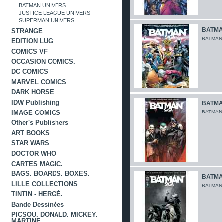
BATMAN UNIVERS
JUSTICE LEAGUE UNIVERS
SUPERMAN UNIVERS
BATMAN
STRANGE
BATMAN 
EDITION LUG
COMICS VF
OCCASION COMICS.
DC COMICS
MARVEL COMICS
DARK HORSE
IDW Publishing
BATMAN
IMAGE COMICS
BATMAN 
Other's Publishers
ART BOOKS
STAR WARS
DOCTOR WHO
CARTES MAGIC.
BAGS. BOARDS. BOXES.
BATMAN
LILLE COLLECTIONS
BATMAN 
TINTIN - HERGÉ.
Bande Dessinées
PICSOU. DONALD. MICKEY.
MARTINE.