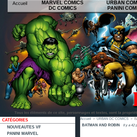
MARVEL COMICS
URBAN COM
Accueil
DC COMICS
PANINI COM
contact
plan
favoris
du
site
Accueil
>
URBAN DC COMICS
>
B
CATÉGORIES
BATMAN AND ROBIN
Il y a 42 
NOUVEAUTES VF
PANINI MARVEL