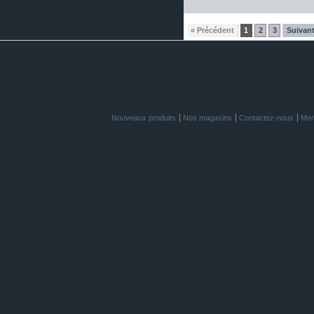
« Précédent
1
2
3
Suivant
Nouveaux produits
Nos magasins
Contactez-nous
Men