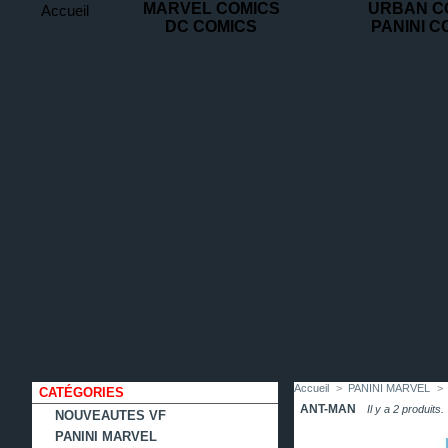
MARVEL COMICS
URBAN C
Accueil
DC COMICS
PANINI C
contact
plan
favoris
du
site
Accueil
>
PANINI MARVEL
>
CATÉGORIES
ANT-MAN
Il y a 2 produits.
NOUVEAUTES VF
PANINI MARVEL