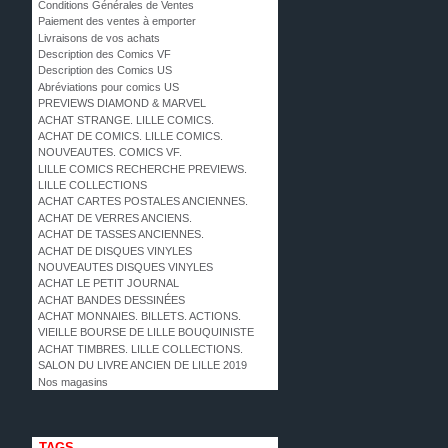
Conditions Générales de Ventes
Paiement des ventes à emporter
Livraisons de vos achats
Description des Comics VF
Description des Comics US
Abréviations pour comics US
PREVIEWS DIAMOND & MARVEL
ACHAT STRANGE. LILLE COMICS.
ACHAT DE COMICS. LILLE COMICS.
NOUVEAUTES. COMICS VF.
LILLE COMICS RECHERCHE PREVIEWS.
LILLE COLLECTIONS
ACHAT CARTES POSTALES ANCIENNES.
ACHAT DE VERRES ANCIENS.
ACHAT DE TASSES ANCIENNES.
ACHAT DE DISQUES VINYLES
NOUVEAUTES DISQUES VINYLES
ACHAT LE PETIT JOURNAL
ACHAT BANDES DESSINÉES
ACHAT MONNAIES. BILLETS. ACTIONS.
VIEILLE BOURSE DE LILLE BOUQUINISTE
ACHAT TIMBRES. LILLE COLLECTIONS.
SALON DU LIVRE ANCIEN DE LILLE 2019
Nos magasins
TAGS