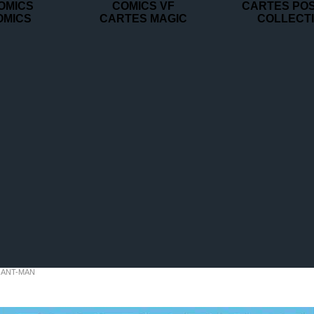
OMICS
COMICS VF
CARTES PO
OMICS
CARTES MAGIC
COLLECT
ANT-MAN