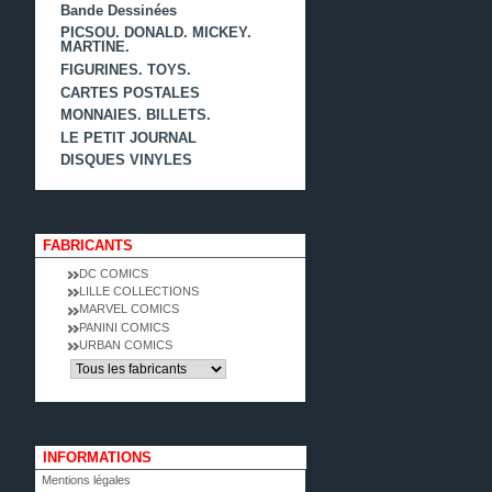
Bande Dessinées
PICSOU. DONALD. MICKEY.
MARTINE.
FIGURINES. TOYS.
CARTES POSTALES
MONNAIES. BILLETS.
LE PETIT JOURNAL
DISQUES VINYLES
FABRICANTS
DC COMICS
LILLE COLLECTIONS
MARVEL COMICS
PANINI COMICS
URBAN COMICS
INFORMATIONS
Mentions légales