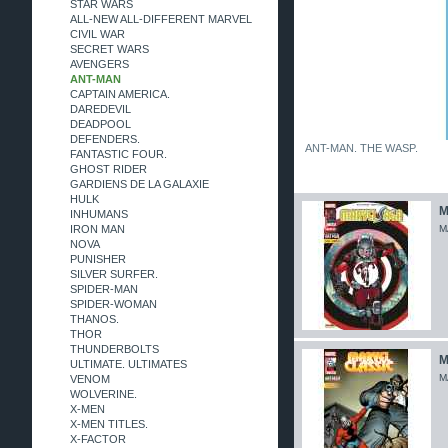
STAR WARS
ALL-NEW ALL-DIFFERENT MARVEL
CIVIL WAR
SECRET WARS
AVENGERS
ANT-MAN
CAPTAIN AMERICA.
DAREDEVIL
DEADPOOL
DEFENDERS.
ANT-MAN. THE WASP.
FANTASTIC FOUR.
GHOST RIDER
GARDIENS DE LA GALAXIE
HULK
M
INHUMANS
IRON MAN
M
NOVA
PUNISHER
SILVER SURFER.
SPIDER-MAN
SPIDER-WOMAN
THANOS.
THOR
THUNDERBOLTS
M
ULTIMATE. ULTIMATES
M
VENOM
WOLVERINE.
X-MEN
X-MEN TITLES.
X-FACTOR